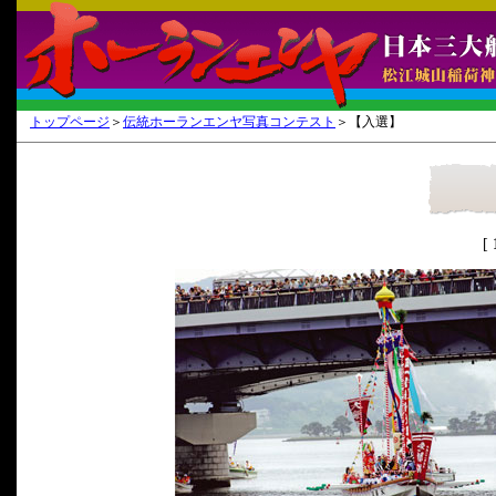
トップページ
＞
伝統ホーランエンヤ写真コンテスト
＞【入選】
[