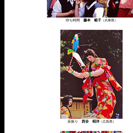
待ち時間
藤本 範子
（兵庫県）
采振り
西谷 昭洋
（広島県）