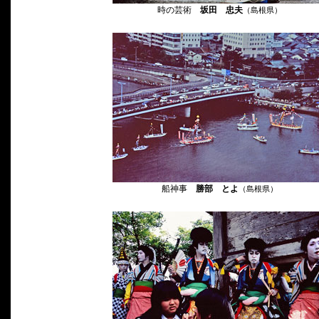
時の芸術
坂田 忠夫
（島根県）
船神事
勝部 とよ
（島根県）