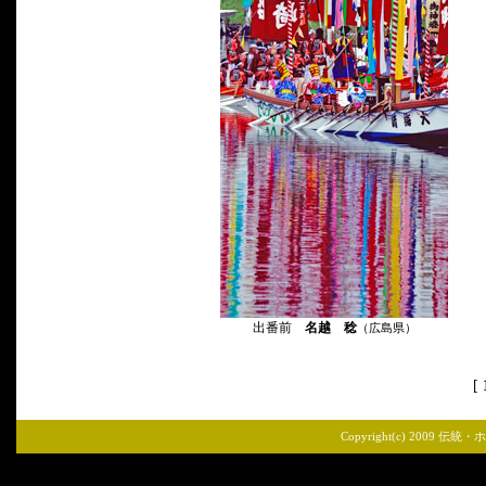
出番前
名越 稔
（広島県）
[
Copyright(c) 2009 伝統・ホ